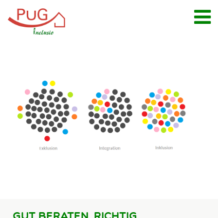
Leistungen
Inklusionsberatung
Schulbegleitung
Kitabegleitung
Arbeitsassistenz
Autismus-Therapie
Familienunterstützender
Dienst
Eltern
Standorte
Jobs
Gut beraten, richtig