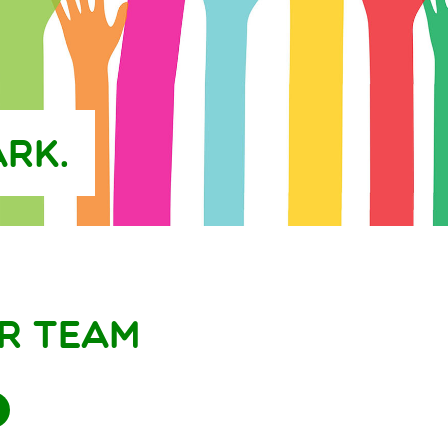
rk.
r Team