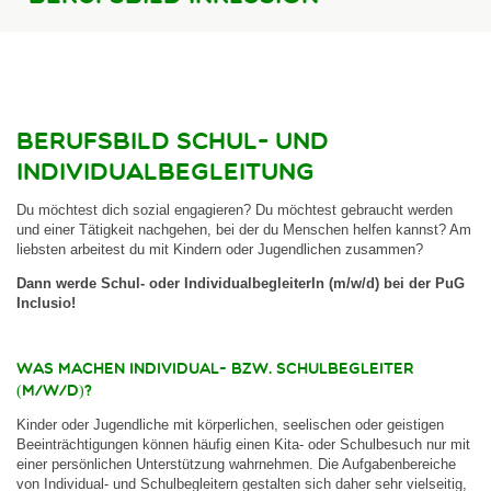
Attraktiver Arbeitgeber
Bewerbung
Leitbild & Downloads
Über uns
Berufsbild Schul- und
Kontakt
Individualbegleitung
Du möchtest dich sozial engagieren? Du möchtest gebraucht werden
Datenschutz
und einer Tätigkeit nachgehen, bei der du Menschen helfen kannst? Am
Impressum
liebsten arbeitest du mit Kindern oder Jugendlichen zusammen?
Dann werde Schul- oder IndividualbegleiterIn (m/w/d) bei der PuG
Inclusio!
Was machen Individual- bzw. Schulbegleiter
(m/w/d)?
Kinder oder Jugendliche mit körperlichen, seelischen oder geistigen
Beeinträchtigungen können häufig einen Kita- oder Schulbesuch nur mit
einer persönlichen Unterstützung wahrnehmen. Die Aufgabenbereiche
von Individual- und Schulbegleitern gestalten sich daher sehr vielseitig,