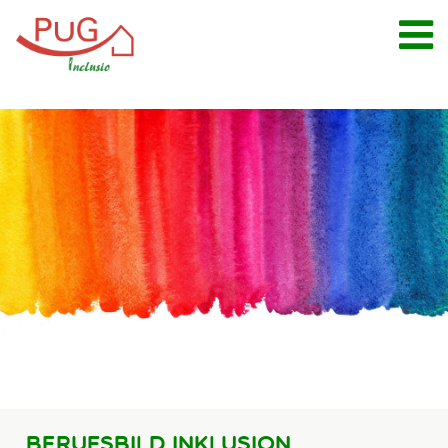
Leistungen
Inklusionsberatung
Schulbegleitung
Kitabegleitung
Arbeitsassistenz
Autismus-Therapie
Familienunterstützender
Dienst
Eltern
Standorte
Jobs
Berufsbild Inklusion