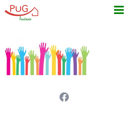
Leistungen
Inklusionsberatung
Schulbegleitung
Kitabegleitung
Arbeitsassistenz
Autismus-Therapie
Familienunterstützender
Dienst
Eltern
Standorte
Jobs